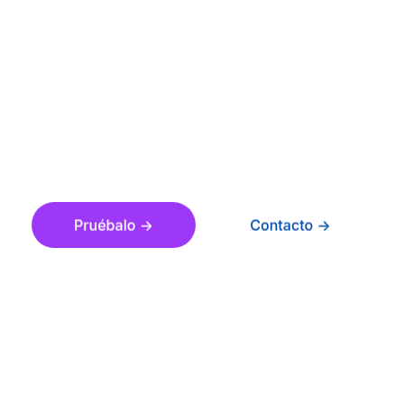
implementar materiales
didácticos excepcionales.
Crea, analiza, personaliza y exporta
materiales didácticos alineados con los
estándares a tus plataformas favoritas en
cuestión de minutos.